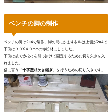
ベンチの脚の制作
ベンチの脚は2×4で製作、脚の間にかます材料は上側が2×4で
下側は３０X４０mmの赤松材にしました。
下側は後で赤松材を引っ掛けて固定するために切り欠きを入
れました。
俗に言う「
十字型相欠き継ぎ
」を行うための切り欠きです。