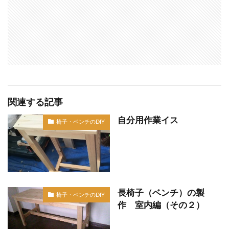
関連する記事
自分用作業イス
椅子・ベンチのDIY
長椅子（ベンチ）の製
椅子・ベンチのDIY
作 室内編（その２）