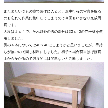
またまたいつもの癖で製作に入ると、途中行程の写真を撮る
のも忘れて作業に集中してしまうので今回もいきなり完成写
真です。
天板は１ｘ４で、それ以外の脚の部分は30ｘ40の赤松材を使
用しました。
脚の４本については40ｘ40にしようかと思いましたが、手持
ちが無いので同じ材料にしました。椅子の場合荷重はほぼ真
上からかかるので強度的には問題ないと判断しました。