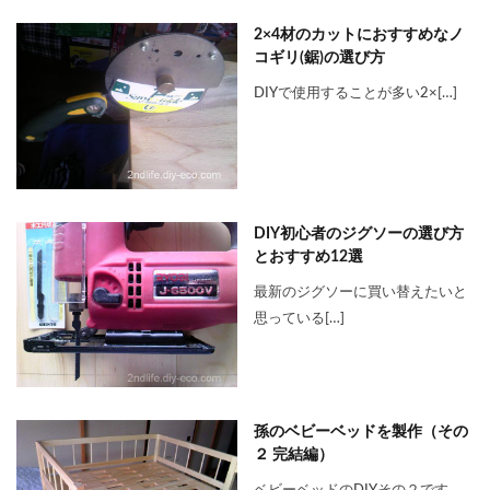
2×4材のカットにおすすめなノ
コギリ(鋸)の選び方
DIYで使用することが多い2×[…]
DIY初心者のジグソーの選び方
とおすすめ12選
最新のジグソーに買い替えたいと
思っている[…]
孫のベビーベッドを製作（その
２ 完結編）
ベビーベッドのDIYその２です。