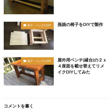
孫娘の椅子をDIYで製作
椅子・ベンチのDIY
屋外用ベンチ(縁台)の２ｘ
椅子・ベンチのDIY
４座面を載せ替えてリメ
イクDIYしてみた
コメントを書く