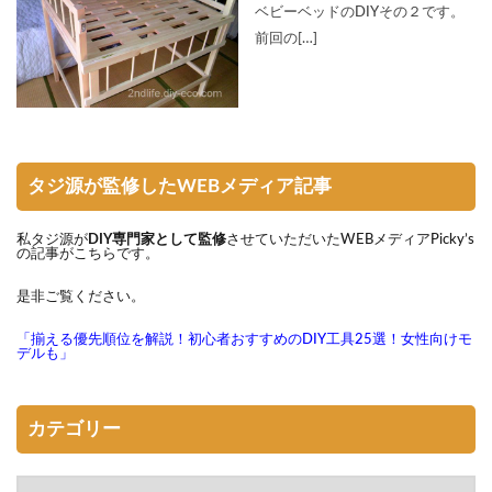
ベビーベッドのDIYその２です。
前回の[…]
タジ源が監修したWEBメディア記事
私タジ源が
DIY専門家として監修
させていただいたWEBメディアPicky’s
の記事がこちらです。
是非ご覧ください。
「揃える優先順位を解説！初心者おすすめのDIY工具25選！女性向けモ
デルも」
カテゴリー