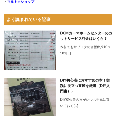
・
マルトクショップ
よく読まれている記事
DCMカーマホームセンターのカ
ットサービス料金はいくら？
木材でもサブロクの合板(約910ｘ
182[…]
DIY初心者におすすめの本！実
践に役立つ書籍を厳選（DIY入
門書））
DIY初心者の方がいつも手元に置
いておく[…]