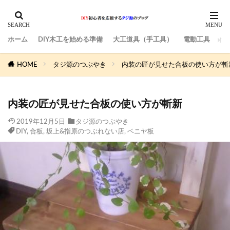
ホーム
DIY木工を始める準備
大工道具（手工具）
電動工具
サ
HOME
タジ源のつぶやき
内装の匠が見せた合板の使い方が斬
内装の匠が見せた合板の使い方が斬新
2019年12月5日
タジ源のつぶやき
DIY
,
合板
,
坂上&指原のつぶれない店
,
ベニヤ板