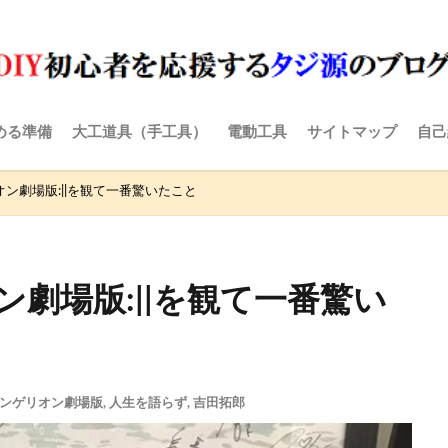
める準備
大工道具（手工具）
電動工具
サイトマップ
自己
ン劇場版:||を観て一番驚いたこと
劇場版:||を観て一番驚い
ンゲリオン劇場版
,
人生を語らず
,
吉田拓郎