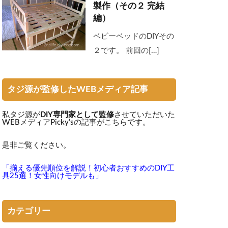
製作（その２ 完結
編）
ベビーベッドのDIYその
２です。 前回の[…]
タジ源が監修したWEBメディア記事
私タジ源が
DIY専門家として監修
させていただいた
WEBメディアPicky’sの記事がこちらです。
是非ご覧ください。
「揃える優先順位を解説！初心者おすすめのDIY工
具25選！女性向けモデルも」
カテゴリー