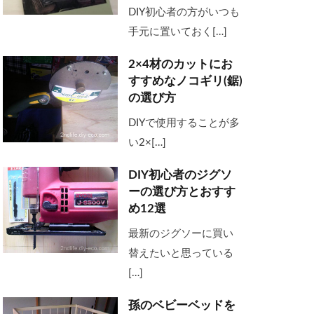
DIY初心者の方がいつも
手元に置いておく[…]
2×4材のカットにお
すすめなノコギリ(鋸)
の選び方
DIYで使用することが多
い2×[…]
DIY初心者のジグソ
ーの選び方とおすす
め12選
最新のジグソーに買い
替えたいと思っている
[…]
孫のベビーベッドを