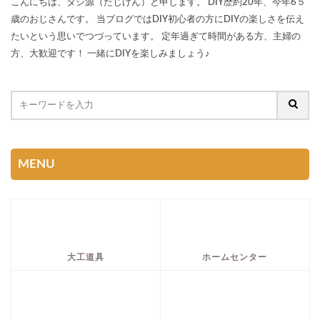
こんにちは、タジ源（たじげん）と申します。 DIY歴約20年、今年6５
歳のおじさんです。 当ブログではDIY初心者の方にDIYの楽しさを伝え
たいという思いでつづっています。 定年過ぎて時間がある方、主婦の
方、大歓迎です！ 一緒にDIYを楽しみましょう♪
MENU
大工道具
ホームセンター