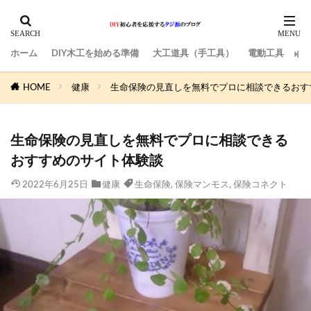
ホーム
DIY木工を始める準備
大工道具（手工具）
電動工具
サ
HOME
健康
生命保険の見直しを無料でプロに相談できるおす
生命保険の見直しを無料でプロに相談できる
おすすめのサイト体験談
2022年6月25日
健康
生命保険
,
保険マンモス
,
保険コネクト