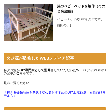
孫のベビーベッドを製作（その
２ 完結編）
ベビーベッドのDIYその２です。
前回の[…]
タジ源が監修したWEBメディア記事
私タジ源が
DIY専門家として監修
させていただいたWEBメディアPicky’s
の記事がこちらです。
是非ご覧ください。
「揃える優先順位を解説！初心者おすすめのDIY工具25選！女性向けモ
デルも」