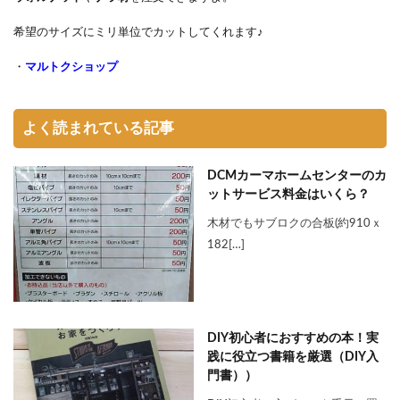
希望のサイズにミリ単位でカットしてくれます♪
・
マルトクショップ
よく読まれている記事
DCMカーマホームセンターのカ
ットサービス料金はいくら？
木材でもサブロクの合板(約910ｘ
182[…]
DIY初心者におすすめの本！実
践に役立つ書籍を厳選（DIY入
門書））