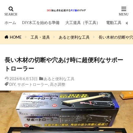
ホーム
DIY木工を始める準備
大工道具（手工具）
電動工具
サ
HOME
工具・道具
あると便利な工具
長い木材の切断や
長い木材の切断や穴あけ時に超便利なサポー
トローラー
2026年6月13日
あると便利な工具
DIY
,
サポートローラー
,
高さ調整