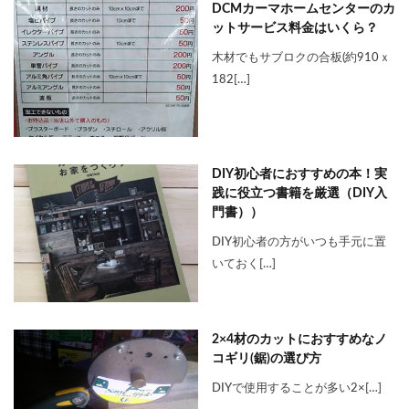
DCMカーマホームセンターのカ
ットサービス料金はいくら？
木材でもサブロクの合板(約910ｘ
182[…]
DIY初心者におすすめの本！実
践に役立つ書籍を厳選（DIY入
門書））
DIY初心者の方がいつも手元に置
いておく[…]
2×4材のカットにおすすめなノ
コギリ(鋸)の選び方
DIYで使用することが多い2×[…]